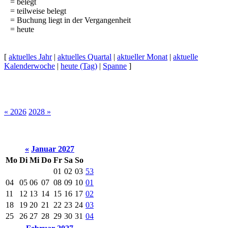
= belegt
= teilweise belegt
= Buchung liegt in der Vergangenheit
= heute
[
aktuelles Jahr
|
aktuelles Quartal
|
aktueller Monat
|
aktuelle
Kalenderwoche
|
heute (Tag)
|
Spanne
]
« 2026
2028 »
«
Januar 2027
Mo
Di
Mi
Do
Fr
Sa
So
01
02
03
53
04
05
06
07
08
09
10
01
11
12
13
14
15
16
17
02
18
19
20
21
22
23
24
03
25
26
27
28
29
30
31
04