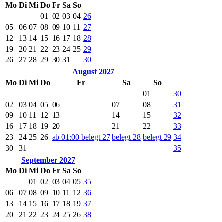
Mo
Di
Mi
Do
Fr
Sa
So
01
02
03
04
26
05
06
07
08
09
10
11
27
12
13
14
15
16
17
18
28
19
20
21
22
23
24
25
29
26
27
28
29
30
31
30
August 2027
Mo
Di
Mi
Do
Fr
Sa
So
01
30
02
03
04
05
06
07
08
31
09
10
11
12
13
14
15
32
16
17
18
19
20
21
22
33
23
24
25
26
ab 01:00 belegt
27
belegt
28
belegt
29
34
30
31
35
September 2027
Mo
Di
Mi
Do
Fr
Sa
So
01
02
03
04
05
35
06
07
08
09
10
11
12
36
13
14
15
16
17
18
19
37
20
21
22
23
24
25
26
38