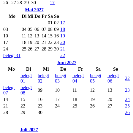
26
27
28
29
30
17
Mai 2027
Mo
Di
Mi
Do
Fr
Sa
So
01
02
17
03
04
05
06
07
08
09
18
10
11
12
13
14
15
16
19
17
18
19
20
21
22
23
20
24
25
26
27
28
29
30
21
belegt
31
22
Juni 2027
Mo
Di
Mi
Do
Fr
Sa
So
belegt
belegt
belegt
belegt
belegt
belegt
22
01
02
03
04
05
06
belegt
belegt
09
10
11
12
13
23
07
08
14
15
16
17
18
19
20
24
21
22
23
24
25
26
27
25
28
29
30
26
Juli 2027