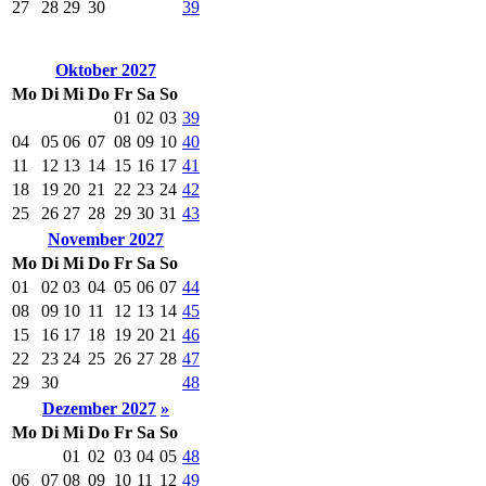
27
28
29
30
39
Oktober 2027
Mo
Di
Mi
Do
Fr
Sa
So
01
02
03
39
04
05
06
07
08
09
10
40
11
12
13
14
15
16
17
41
18
19
20
21
22
23
24
42
25
26
27
28
29
30
31
43
November 2027
Mo
Di
Mi
Do
Fr
Sa
So
01
02
03
04
05
06
07
44
08
09
10
11
12
13
14
45
15
16
17
18
19
20
21
46
22
23
24
25
26
27
28
47
29
30
48
Dezember 2027
»
Mo
Di
Mi
Do
Fr
Sa
So
01
02
03
04
05
48
06
07
08
09
10
11
12
49