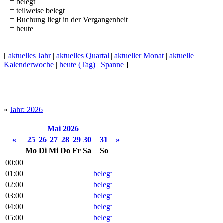
= belegt
= teilweise belegt
= Buchung liegt in der Vergangenheit
= heute
[
aktuelles Jahr
|
aktuelles Quartal
|
aktueller Monat
|
aktuelle
Kalenderwoche
|
heute (Tag)
|
Spanne
]
»
Jahr: 2026
Mai
2026
«
25
26
27
28
29
30
31
»
Mo
Di
Mi
Do
Fr
Sa
So
00:00
01:00
belegt
02:00
belegt
03:00
belegt
04:00
belegt
05:00
belegt