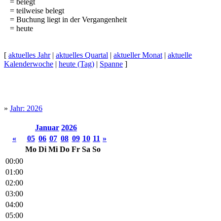
= belegt
= teilweise belegt
= Buchung liegt in der Vergangenheit
= heute
[
aktuelles Jahr
|
aktuelles Quartal
|
aktueller Monat
|
aktuelle
Kalenderwoche
|
heute (Tag)
|
Spanne
]
»
Jahr: 2026
Januar
2026
«
05
06
07
08
09
10
11
»
Mo
Di
Mi
Do
Fr
Sa
So
00:00
01:00
02:00
03:00
04:00
05:00