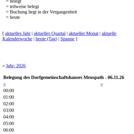
= belegt
= teilweise belegt
= Buchung liegt in der Vergangenheit
= heute
[
aktuelles Jahr
|
aktuelles Quartal
|
aktueller Monat
|
aktuelle
Kalenderwoche
|
heute (Tag)
|
Spanne
]
»
Jahr: 2026
Belegung des Dorfgemeinschaftshauses Meuspath - 06.11.26
«
»
00:00
01:00
02:00
03:00
04:00
05:00
06:00