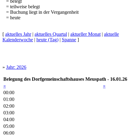
= belegt
= teilweise belegt
= Buchung liegt in der Vergangenheit
= heute
[
aktuelles Jahr
|
aktuelles Quartal
|
aktueller Monat
|
aktuelle
Kalenderwoche
|
heute (Tag)
|
Spanne
]
»
Jahr: 2026
Belegung des Dorfgemeinschaftshauses Meuspath - 16.01.26
«
»
00:00
01:00
02:00
03:00
04:00
05:00
06:00