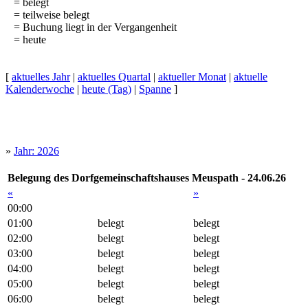
= belegt
= teilweise belegt
= Buchung liegt in der Vergangenheit
= heute
[
aktuelles Jahr
|
aktuelles Quartal
|
aktueller Monat
|
aktuelle
Kalenderwoche
|
heute (Tag)
|
Spanne
]
»
Jahr: 2026
Belegung des Dorfgemeinschaftshauses Meuspath - 24.06.26
«
»
00:00
01:00
belegt
belegt
02:00
belegt
belegt
03:00
belegt
belegt
04:00
belegt
belegt
05:00
belegt
belegt
06:00
belegt
belegt